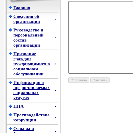
Главная
Сведения об
►
организации
Руководство и
персональный
►
состав
организации
Признание
граждан
нуждающимися в
►
социальном
обслуживании
Информация о
предоставляемых
►
социальных
услугах
НПА
►
Противодействие
►
коррупции
Отзывы и
►