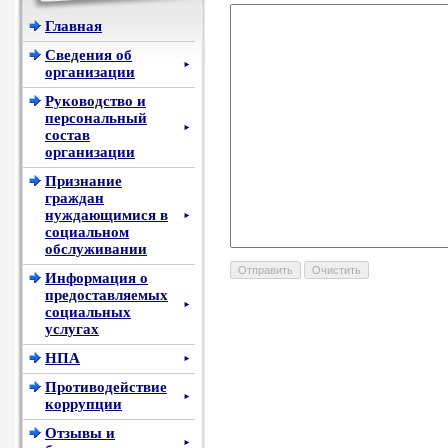
Главная
Сведения об
►
организации
Руководство и
персональный
►
состав
организации
Признание
граждан
нуждающимися в
►
социальном
обслуживании
Информация о
предоставляемых
►
социальных
услугах
НПА
►
Противодействие
►
коррупции
Отзывы и
►