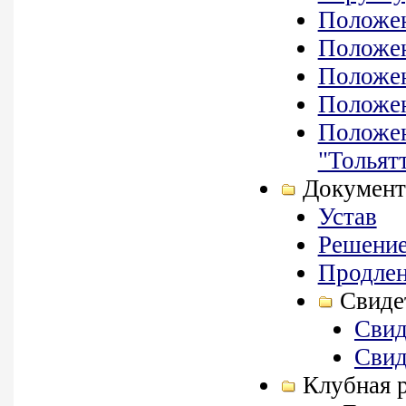
Положе
Положе
Положен
Положе
Положе
"Тольят
Докумен
Устав
Решение
Продлен
Свиде
Свид
Свид
Клубная 