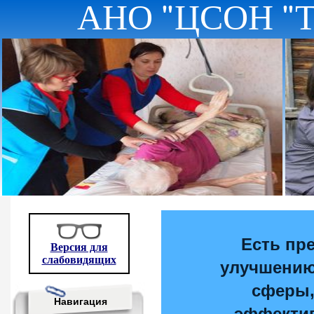
АНО "ЦСОН "
Есть пр
Версия для
слабовидящих
улучшению
сферы
Навигация
эффекти