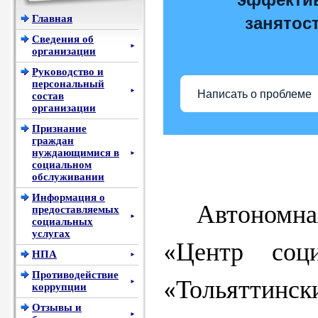
Главная
занятос
Сведения об
►
организации
Руководство и
персональный
►
Написать о проблеме
состав
организации
Признание
граждан
нуждающимися в
►
социальном
обслуживании
Информация о
Автономн
предоставляемых
►
социальных
услугах
«Центр соци
НПА
►
Противодействие
«Тольяттинск
►
коррупции
Отзывы и
►