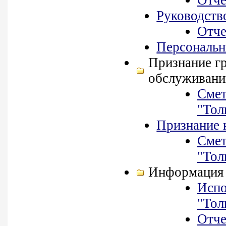
Отче
Руководств
Отче
Персональн
Признание г
обслуживани
Смет
"Тол
Признание
Смет
"Тол
Информация 
Испо
"Тол
Отче