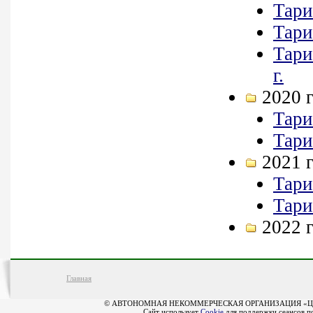
Тари
Тари
Тари
г.
2020 
Тари
Тари
2021 
Тари
Тари
2022 
Главная
© АВТОНОМНАЯ НЕКОММЕРЧЕСКАЯ ОРГАНИЗАЦИЯ «Ц
Сайт использует
Cookie
для поддержки сеансов по