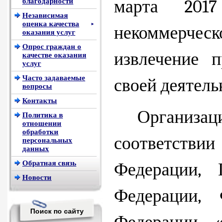
марта 201
благодарности
Независимая
оценка качества
►
некоммерче
оказания услуг
Опрос граждан о
извлечение 
качестве оказания
услуг
Часто задаваемые
своей деятель
вопросы
Контакты
Организац
Политика в
отношении
обработки
соответств
персональных
данных
Обратная связь
Федерации, 
Новости
Федерации, 
Поиск по сайту