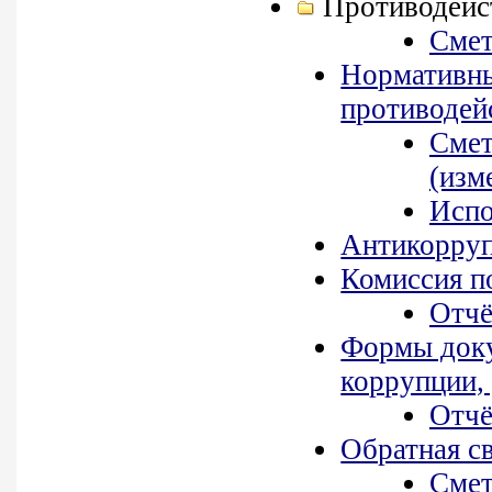
Противодейс
Смет
Нормативны
противодей
Смет
(изм
Испо
Антикорруп
Комиссия п
Отчё
Формы доку
коррупции,
Отчё
Обратная с
Смет