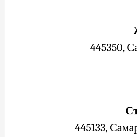
445350, Са
Ст
445133, Сама