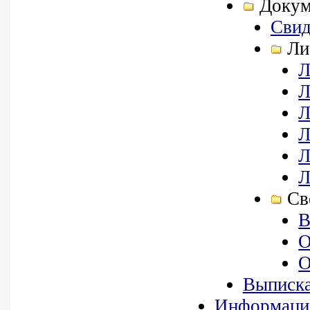
Докум
Свид
Ли
Л
Л
Л
Л
Л
Л
Св
В
О
О
Выписка
Информация