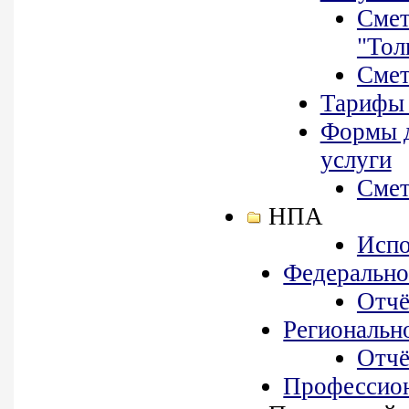
Смет
"Тол
Смет
Тарифы 
Формы д
услуги
Смет
НПА
Испо
Федерально
Отчё
Региональн
Отчё
Профессион