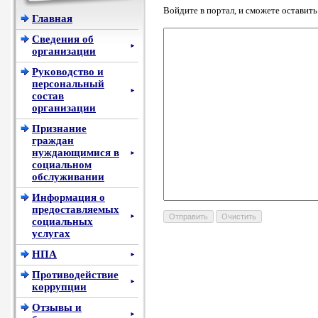
Войдите в портал, и сможете оставит
Главная
Сведения об
►
организации
Руководство и
персональный
►
состав
организации
Признание
граждан
нуждающимися в
►
социальном
обслуживании
Информация о
предоставляемых
►
социальных
услугах
НПА
►
Противодействие
►
коррупции
Отзывы и
►