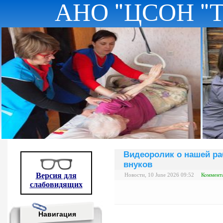
АНО "ЦСОН "
Видеоролик о нашей ра
внуков
Версия для
Новости, 10 June 2026 09:52
Коммента
слабовидящих
Навигация