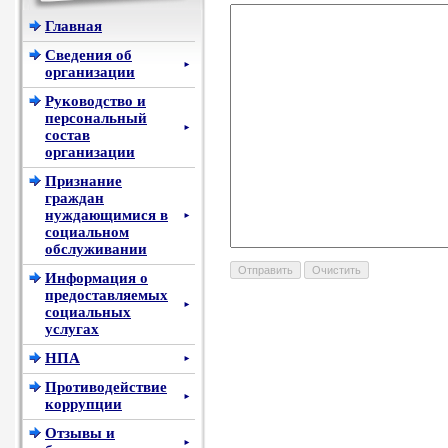
Главная
Сведения об
►
организации
Руководство и
персональный
►
состав
организации
Признание
граждан
нуждающимися в
►
социальном
обслуживании
Информация о
предоставляемых
►
социальных
услугах
НПА
►
Противодействие
►
коррупции
Отзывы и
►