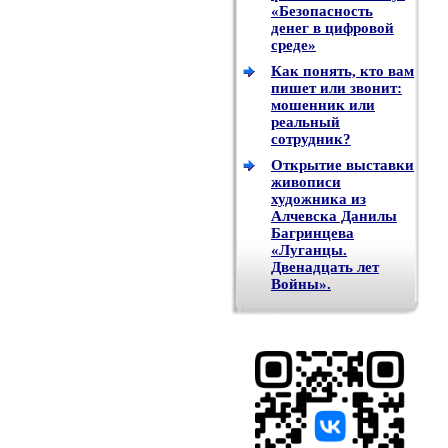
«Безопасность
денег в цифровой
среде»
Как понять, кто вам
пишет или звонит:
мошенник или
реальный
сотрудник?
Открытие выставки
живописи
художника из
Алчевска Данилы
Багринцева
«Луганцы.
Двенадцать лет
Войны».