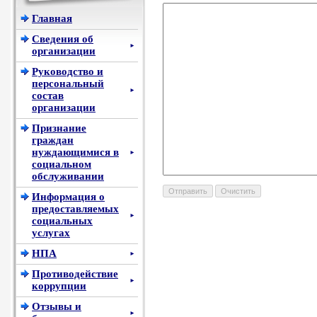
Главная
Сведения об
►
организации
Руководство и
персональный
►
состав
организации
Признание
граждан
нуждающимися в
►
социальном
обслуживании
Информация о
предоставляемых
►
социальных
услугах
НПА
►
Противодействие
►
коррупции
Отзывы и
►