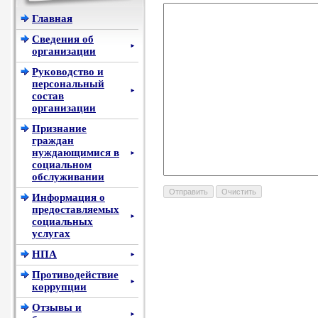
Главная
Сведения об
►
организации
Руководство и
персональный
►
состав
организации
Признание
граждан
нуждающимися в
►
социальном
обслуживании
Информация о
предоставляемых
►
социальных
услугах
НПА
►
Противодействие
►
коррупции
Отзывы и
►