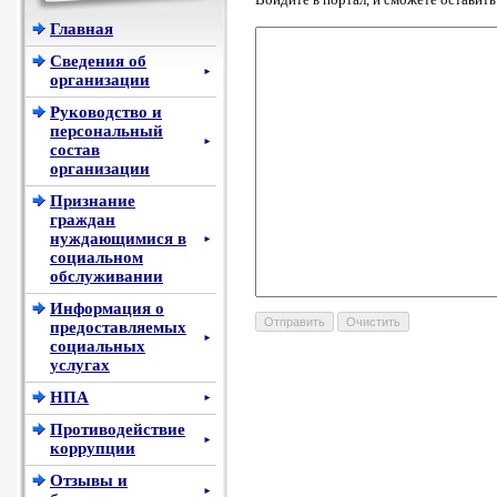
Главная
Сведения об
►
организации
Руководство и
персональный
►
состав
организации
Признание
граждан
нуждающимися в
►
социальном
обслуживании
Информация о
предоставляемых
►
социальных
услугах
НПА
►
Противодействие
►
коррупции
Отзывы и
►