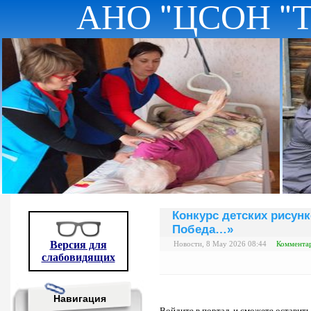
АНО "ЦСОН "
Конкурс детских рису
Победа…»
Версия для
Новости, 8 May 2026 08:44
Комментар
слабовидящих
Навигация
Войдите в портал, и сможете оставит