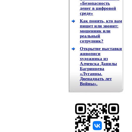
«Безопасность
денег в цифровой
среде»
Как понять, кто вам
пишет или звонит:
мошенник или
реальный
сотрудник?
Открытие выставки
живописи
художника из
Алчевска Данилы
Багринцева
«Луганцы.
Двенадцать лет
Войны».