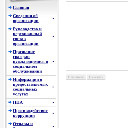
Главная
Сведения об
►
организации
Руководство и
персональный
►
состав
организации
Признание
граждан
нуждающимися в
►
социальном
обслуживании
Информация о
предоставляемых
►
социальных
услугах
НПА
►
Противодействие
►
коррупции
Отзывы и
►