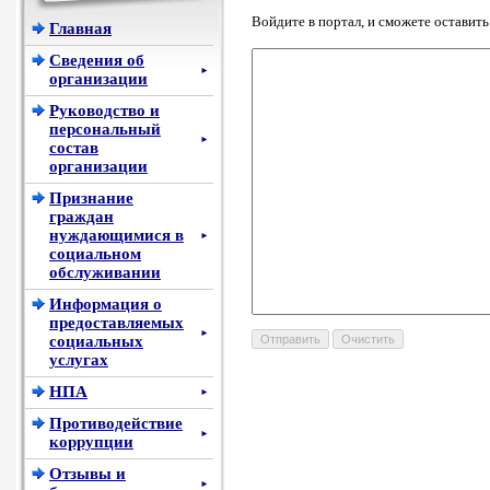
Войдите в портал, и сможете оставит
Главная
Сведения об
►
организации
Руководство и
персональный
►
состав
организации
Признание
граждан
нуждающимися в
►
социальном
обслуживании
Информация о
предоставляемых
►
социальных
услугах
НПА
►
Противодействие
►
коррупции
Отзывы и
►