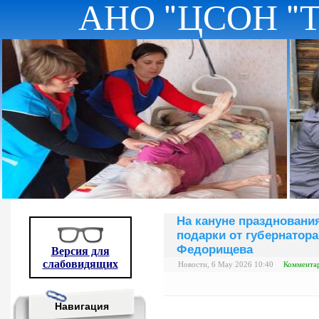
АНО "ЦСОН "
На кануне празднован
подарки от губернатора
Федорищева
Версия для
слабовидящих
Новости, 6 May 2026 10:40
Комментар
Навигация