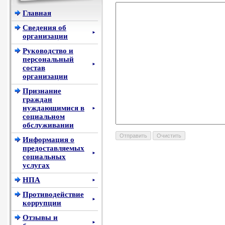
Главная
Сведения об
►
организации
Руководство и
персональный
►
состав
организации
Признание
граждан
нуждающимися в
►
социальном
обслуживании
Информация о
предоставляемых
►
социальных
услугах
НПА
►
Противодействие
►
коррупции
Отзывы и
►