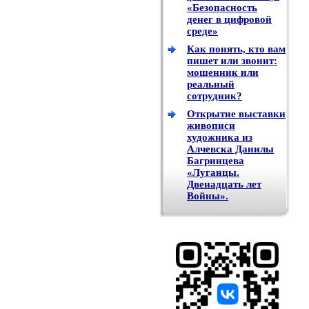
«Безопасность
денег в цифровой
среде»
Как понять, кто вам
пишет или звонит:
мошенник или
реальный
сотрудник?
Открытие выставки
живописи
художника из
Алчевска Данилы
Багринцева
«Луганцы.
Двенадцать лет
Войны».