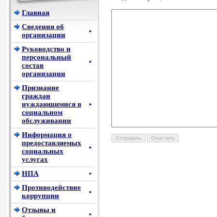
Главная
Сведения об
►
организации
Руководство и
персональный
►
состав
организации
Признание
граждан
нуждающимися в
►
социальном
обслуживании
Информация о
предоставляемых
►
социальных
услугах
НПА
►
Противодействие
►
коррупции
Отзывы и
►